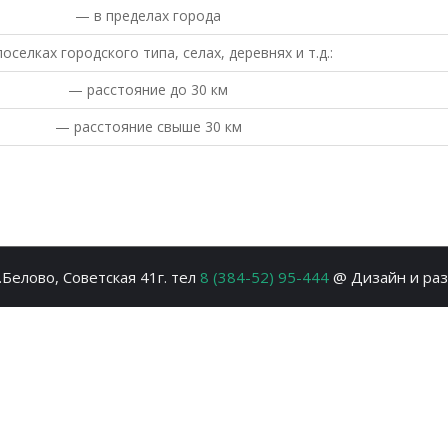
— в пределах города
оселках городского типа, селах, деревнях и т.д.:
— расстояние до 30 км
— расстояние свыше 30 км
Белово, Советская 41г. тел
8 (384-52) 95-444
@ Дизайн и ра