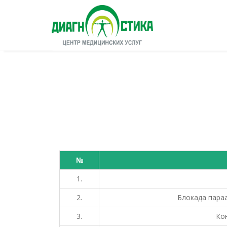
№
1.
2.
Блокада пара
3.
Кон